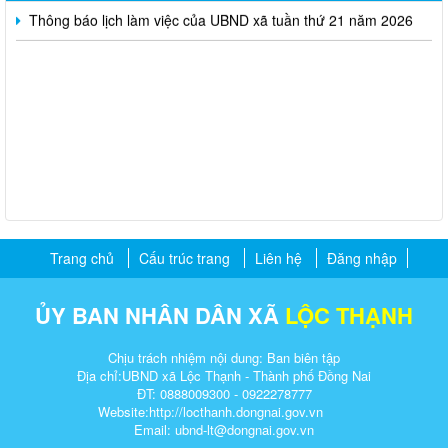
Thông báo lịch làm việc của UBND xã tuần thứ 21 năm 2026
Trang chủ
Cấu trúc trang
Liên hệ
Đăng nhập
ỦY BAN NHÂN DÂN XÃ
LỘC THẠNH
Chịu trách nhiệm nội dung: Ban biên tập
Địa chỉ:UBND xã Lộc Thạnh - Thành phố Đồng Nai
ĐT: 0888009300 - 0922278777
Website:http://
locthanh.dongnai.gov.vn
Email: ubnd-lt@dongnai.gov.vn​