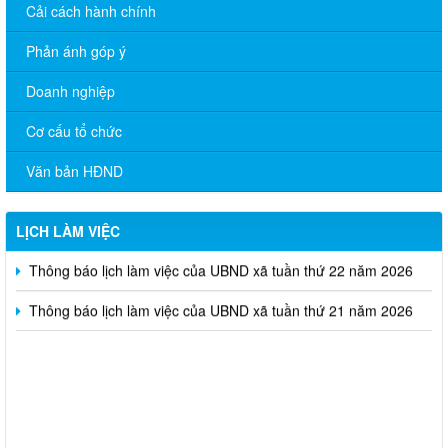
Cải cách hành chính
Phản ánh góp ý
Doanh nghiệp
Cơ cấu tổ chức
Thông báo lịch làm việc của Chủ tịch, Phó chủ tịch UBND xã
tuần thứ 24 năm 2026
Văn bản HĐND
Thông báo lịch làm việc của Chủ tịch, Phó chủ tịch UBND xã
tuần thứ 23 năm 2026
LỊCH LÀM VIỆC
Thông báo lịch làm việc của UBND xã tuần thứ 22 năm 2026
Thông báo lịch làm việc của UBND xã tuần thứ 21 năm 2026