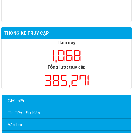
THỐNG KÊ TRUY CẬP
Hôm nay
1,068
Tổng lượt truy cập
385,271
Giới thiệu
Tin Tức - Sự kiện
Văn bản