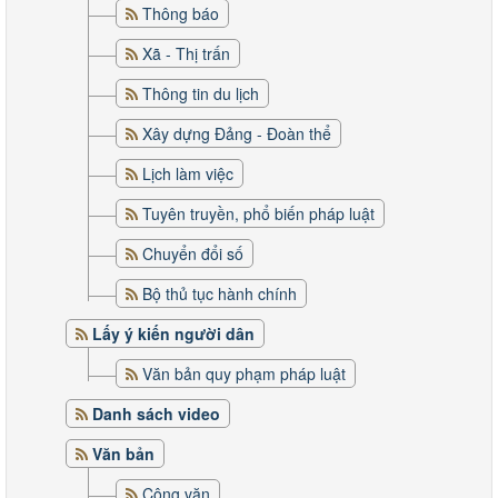
Thông báo
Xã - Thị trấn
Thông tin du lịch
Xây dựng Đảng - Đoàn thể
Lịch làm việc
Tuyên truyền, phổ biến pháp luật
Chuyển đổi số
Bộ thủ tục hành chính
Lấy ý kiến người dân
Văn bản quy phạm pháp luật
Danh sách video
Văn bản
Công văn