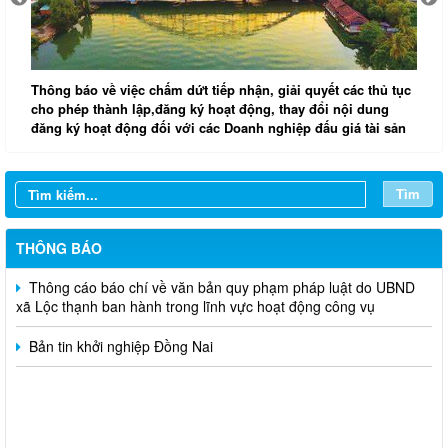
Thông báo về việc chấm dứt tiếp nhận, giải quyết các thủ tục
T
ăm
cho phép thành lập,đăng ký hoạt động, thay đổi nội dung
đăng ký hoạt động đối với các Doanh nghiệp đấu giá tài sản
Kế hoạch tiếp xúc cử tri trước kỳ họp thường lệ giữa năm 2026,
HĐND xã Lộc Thạnh khóa V, nhiệm kỳ 2026-2031
Tìm
Quyết định ban hành Quy chế làm việc của Ủy ban nhân dân
xã Lộc Thạnh nhiệm kỳ 2026-2031
THÔNG BÁO
Thông cáo báo chí về văn bản quy phạm pháp luật do UBND
xã Lộc thạnh ban hành trong lĩnh vực hoạt động công vụ
Bản tin khởi nghiệp Đồng Nai