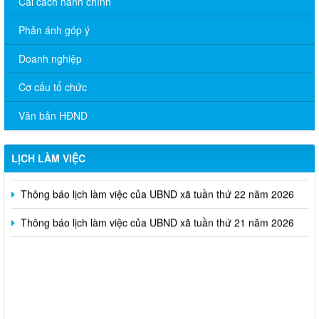
Cải cách hành chính
Phản ánh góp ý
Doanh nghiệp
Cơ cấu tổ chức
Thông báo lịch làm việc của Chủ tịch, Phó chủ tịch UBND xã
Văn bản HĐND
tuần thứ 24 năm 2026
Thông báo lịch làm việc của Chủ tịch, Phó chủ tịch UBND xã
LỊCH LÀM VIỆC
tuần thứ 23 năm 2026
Thông báo lịch làm việc của UBND xã tuần thứ 22 năm 2026
Thông báo lịch làm việc của UBND xã tuần thứ 21 năm 2026