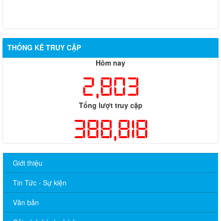
THỐNG KÊ TRUY CẬP
Hôm nay
2,803
Tổng lượt truy cập
388,818
Giới thiệu
Tin Tức - Sự kiện
Văn bản