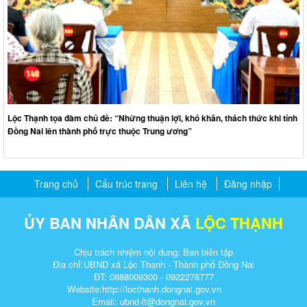
Lộc Thạnh tọa đàm chủ đề: “Những thuận lợi, khó khăn, thách thức khi tỉnh
Đồng Nai lên thành phố trực thuộc Trung ương”
Trang chủ
Cấu trúc trang
Liên hệ
Đăng nhập
ỦY BAN NHÂN DÂN XÃ
LỘC THẠNH
Chịu trách nhiệm nội dung: Ban biên tập
Địa chỉ:UBND xã Lộc Thạnh - Thành phố Đồng Nai
ĐT: 0888009300 - 0922278777
Website:http://
locthanh.dongnai.gov.vn
Email: ubnd-lt@dongnai.gov.vn​