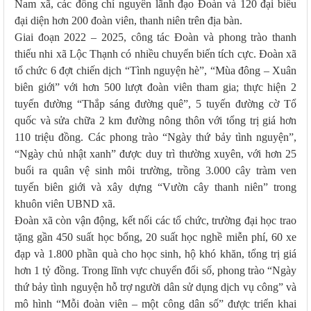
Nam xã, các đồng chí nguyên lãnh đạo Đoàn và 120 đại biểu
đại diện hơn 200 đoàn viên, thanh niên trên địa bàn.
Giai đoạn 2022 – 2025, công tác Đoàn và phong trào thanh
thiếu nhi xã Lộc Thạnh có nhiều chuyển biến tích cực. Đoàn xã
tổ chức 6 đợt chiến dịch “Tình nguyện hè”, “Mùa đông – Xuân
biên giới” với hơn 500 lượt đoàn viên tham gia; thực hiện 2
tuyến đường “Thắp sáng đường quê”, 5 tuyến đường cờ Tổ
quốc và sửa chữa 2 km đường nông thôn với tổng trị giá hơn
110 triệu đồng. Các phong trào “Ngày thứ bảy tình nguyện”,
“Ngày chủ nhật xanh” được duy trì thường xuyên, với hơn 25
buổi ra quân vệ sinh môi trường, trồng 3.000 cây tràm ven
tuyến biên giới và xây dựng “Vườn cây thanh niên” trong
khuôn viên UBND xã.
Đoàn xã còn vận động, kết nối các tổ chức, trường đại học trao
tặng gần 450 suất học bổng, 20 suất học nghề miễn phí, 60 xe
đạp và 1.800 phần quà cho học sinh, hộ khó khăn, tổng trị giá
hơn 1 tỷ đồng. Trong lĩnh vực chuyển đổi số, phong trào “Ngày
thứ bảy tình nguyện hỗ trợ người dân sử dụng dịch vụ công” và
mô hình “Mỗi đoàn viên – một công dân số” được triển khai