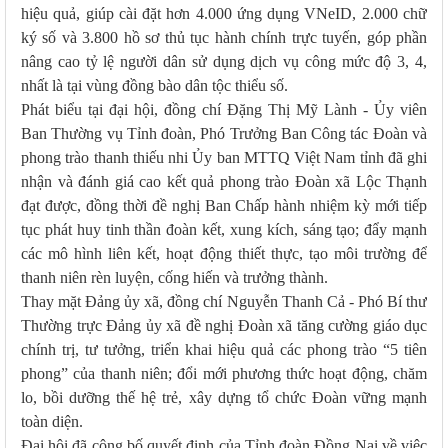
hiệu quả, giúp cài đặt hơn 4.000 ứng dụng VNeID, 2.000 chữ
ký số và 3.800 hồ sơ thủ tục hành chính trực tuyến, góp phần
nâng cao tỷ lệ người dân sử dụng dịch vụ công mức độ 3, 4,
nhất là tại vùng đồng bào dân tộc thiểu số.
Phát biểu tại đại hội, đồng chí Đặng Thị Mỹ Lành - Ủy viên
Ban Thường vụ Tỉnh đoàn, Phó Trưởng Ban Công tác Đoàn và
phong trào thanh thiếu nhi Ủy ban MTTQ Việt Nam tỉnh đã ghi
nhận và đánh giá cao kết quả phong trào Đoàn xã Lộc Thạnh
đạt được, đồng thời đề nghị Ban Chấp hành nhiệm kỳ mới tiếp
tục phát huy tinh thần đoàn kết, xung kích, sáng tạo; đẩy mạnh
các mô hình liên kết, hoạt động thiết thực, tạo môi trường để
thanh niên rèn luyện, cống hiến và trưởng thành.
Thay mặt Đảng ủy xã, đồng chí Nguyễn Thanh Cả - Phó Bí thư
Thường trực Đảng ủy xã đề nghị Đoàn xã tăng cường giáo dục
chính trị, tư tưởng, triển khai hiệu quả các phong trào “5 tiên
phong” của thanh niên; đổi mới phương thức hoạt động, chăm
lo, bồi dưỡng thế hệ trẻ, xây dựng tổ chức Đoàn vững mạnh
toàn diện.
Đại hội đã công bố quyết định của Tỉnh đoàn Đồng Nai về việc