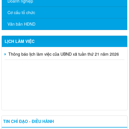
Doanh nghiệp
Thông báo lịch làm việc của Chủ tịch, Phó chủ tịch UBND xã
tuần thứ 24 năm 2026
Cơ cấu tổ chức
Thông báo lịch làm việc của Chủ tịch, Phó chủ tịch UBND xã
Văn bản HĐND
tuần thứ 23 năm 2026
Thông báo lịch làm việc của UBND xã tuần thứ 22 năm 2026
LỊCH LÀM VIỆC
Thông báo lịch làm việc của UBND xã tuần thứ 21 năm 2026
TIN CHỈ ĐẠO - ĐIỀU HÀNH