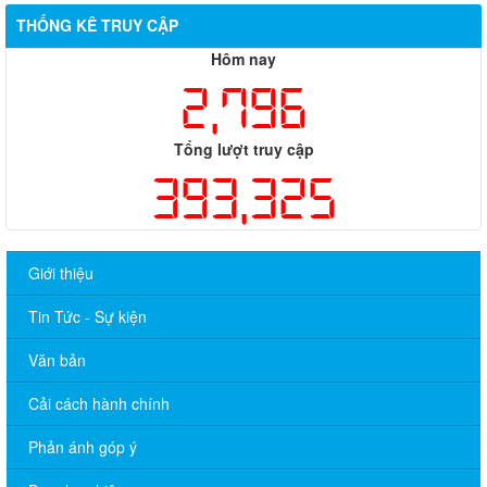
THỐNG KÊ TRUY CẬP
Hôm nay
2,796
Tổng lượt truy cập
393,325
Giới thiệu
Tin Tức - Sự kiện
Văn bản
Cải cách hành chính
Phản ánh góp ý