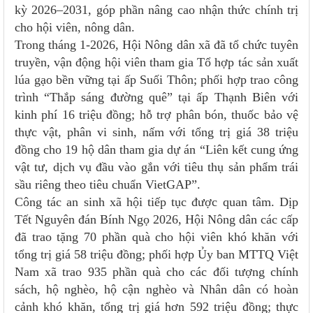
kỳ 2026–2031, góp phần nâng cao nhận thức chính trị
cho hội viên, nông dân.
Trong tháng 1-2026, Hội Nông dân xã đã tổ chức tuyên
truyền, vận động hội viên tham gia Tổ hợp tác sản xuất
lúa gạo bền vững tại ấp Suối Thôn; phối hợp trao công
trình “Thắp sáng đường quê” tại ấp Thạnh Biên với
kinh phí 16 triệu đồng; hỗ trợ phân bón, thuốc bảo vệ
thực vật, phân vi sinh, nấm với tổng trị giá 38 triệu
đồng cho 19 hộ dân tham gia dự án “Liên kết cung ứng
vật tư, dịch vụ đầu vào gắn với tiêu thụ sản phẩm trái
sầu riêng theo tiêu chuẩn VietGAP”.
Công tác an sinh xã hội tiếp tục được quan tâm. Dịp
Tết Nguyên đán Bính Ngọ 2026, Hội Nông dân các cấp
đã trao tặng 70 phần quà cho hội viên khó khăn với
tổng trị giá 58 triệu đồng; phối hợp Ủy ban MTTQ Việt
Nam xã trao 935 phần quà cho các đối tượng chính
sách, hộ nghèo, hộ cận nghèo và Nhân dân có hoàn
cảnh khó khăn, tổng trị giá hơn 592 triệu đồng; thực