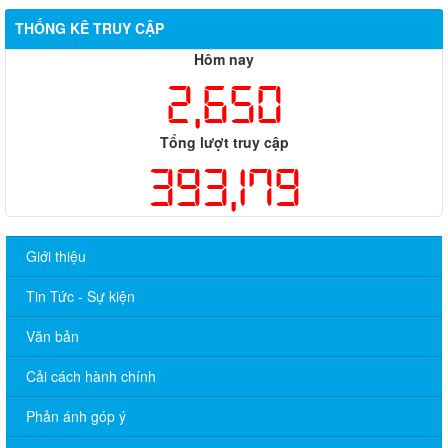
THỐNG KÊ TRUY CẬP
Hôm nay
2,650
Tổng lượt truy cập
393,179
Giới thiệu
Tin Tức - Sự kiện
Văn bản
Cải cách hành chính
Phản ánh góp ý