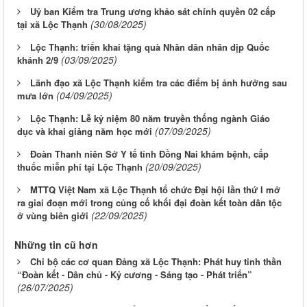
Uỷ ban Kiểm tra Trung ương khảo sát chính quyền 02 cấp
(30/08/2025)
tại xã Lộc Thạnh
Lộc Thạnh: triển khai tặng quà Nhân dân nhân dịp Quốc
(03/09/2025)
khánh 2/9
Lãnh đạo xã Lộc Thạnh kiểm tra các điểm bị ảnh hưởng sau
(04/09/2025)
mưa lớn
Lộc Thạnh: Lễ kỷ niệm 80 năm truyền thống ngành Giáo
(07/09/2025)
dục và khai giảng năm học mới
Đoàn Thanh niên Sở Y tế tỉnh Đồng Nai khám bệnh, cấp
(20/09/2025)
thuốc miễn phí tại Lộc Thạnh
MTTQ Việt Nam xã Lộc Thạnh tổ chức Đại hội lần thứ I mở
ra giai đoạn mới trong củng cố khối đại đoàn kết toàn dân tộc
(22/09/2025)
ở vùng biên giới
Những tin cũ hơn
Chi bộ các cơ quan Đảng xã Lộc Thạnh: Phát huy tinh thần
“Đoàn kết - Dân chủ - Kỷ cương - Sáng tạo - Phát triển”
(26/07/2025)