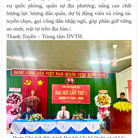
vụ quốc phòng, quân sự địa phương; nâng cao chất
lượng lực lượng dân quân, dự bị động viên và công tác
tuyển chọn, gọi công dân nhập ngũ, góp phần giữ vững
an ninh, trật tự trên địa bàn./.
Thanh Tuyền – Trung tâm DVTH.
Đoàn Chủ tịch điều hành Đại hội
Chi bộ Quân sự xã Lộc