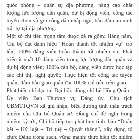
quốc phòng – quân sự địa phương, nâng cao chất
lượng lực lượng dân quân, dự bị động viên, công tác
tuyển chọn và gọi công dân nhập ngũ, bảo đảm an ninh
trật tự tại địa phương.
Một số chỉ tiêu trọng tâm được đề ra gồm: Hằng năm,
Chi bộ đạt danh hiệu “Hoàn thành tốt nhiệm vụ” trở
lên; 100% đảng viên hoàn thành tốt nhiệm vụ; Phát
triển ít nhất 10 đảng viên trong lực lượng dân quân và
dự bị động viên; 100% cán bộ, đảng viên được học tập
các chỉ thị, nghị quyết; Thực hiện tốt công tác tuyển
quân, đảm bảo giao quân đạt 100% chỉ tiêu trên giao.
Phát biểu chỉ đạo tại Đại hội, đồng chí Lê Hồng Quân -
Ủy viên Ban Thường vụ Đảng ủy, Chủ tịch
UBMTTQVN xã ghi nhận, biểu dương tinh thần trách
nhiệm của Chi bộ Quân sự. Đồng chí đề nghị trong
nhiệm kỳ tới, Chi bộ tiếp tục phát huy tinh thần “Đoàn
kết – Kỷ luật – Trí tuệ – Quyết thắng”, xây dựng tổ
chức Đảng trong sạch, vững mạnh; thực hiện tốt nhiệm